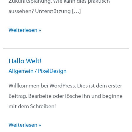
Zukunftsplanung. Wie kann dies praktisch
aussehen? Unterstützung […]
Weiterlesen »
Hallo Welt!
Hallo
Allgemein
/
PixelDesign
Welt!
Willkommen bei WordPress. Dies ist dein erster
Beitrag. Bearbeite oder lösche ihn und beginne
mit dem Schreiben!
Weiterlesen »